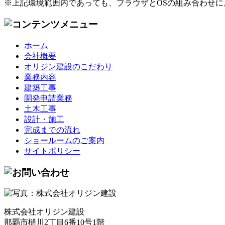
※上記環境範囲内であっても、ブラウザとOSの組み合わせ
ホーム
会社概要
オリジン建設のこだわり
業務内容
建築工事
開発申請業務
土木工事
設計・施工
完成までの流れ
ショールームのご案内
サイトポリシー
株式会社オリジン建設
那覇市樋川2丁目6番10号1階